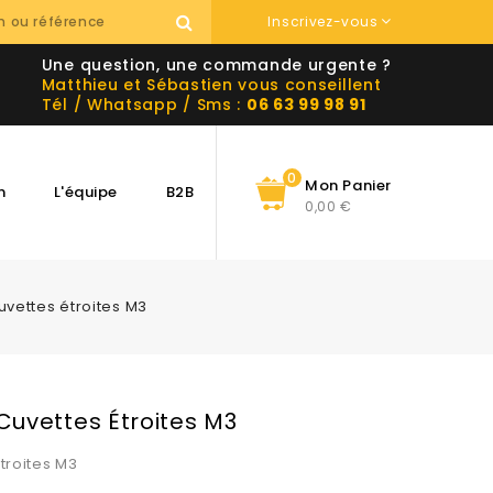
Inscrivez-vous
Une question, une commande urgente ?
Matthieu et Sébastien vous conseillent
Tél / Whatsapp / Sms :
06 63 99 98 91
0
Mon Panier
n
L'équipe
B2B
0,00 €
vettes étroites M3
Cuvettes Étroites M3
troites M3