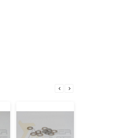
RUPTURE DE STOCK
G-FORCE Rondelles Cuvettes...
3,90 €