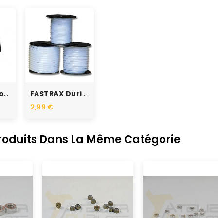
RUPTURE DE STOCK
SECRAFT Ecrous D'aile M6 /...
FASTRAX Durite Silicone...
2,99 €
Produits Dans La Même Catégorie