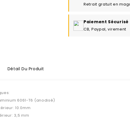
Retrait gratuit en mag
Paiement Sécurisé
CB, Paypal, virement
Détail Du Produit
ques:
luminium
6061-T6
(
anodisé)
térieur
:
10.0mm
érieur
: 3,5 mm