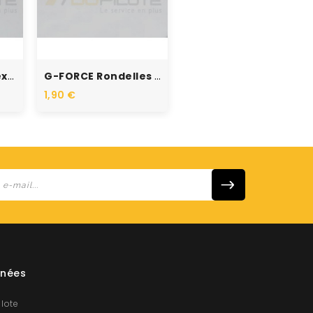
G-FORCE Ecrou Hexagonal M2...
G-FORCE Rondelles M6...
1,90 €
nées
ilote