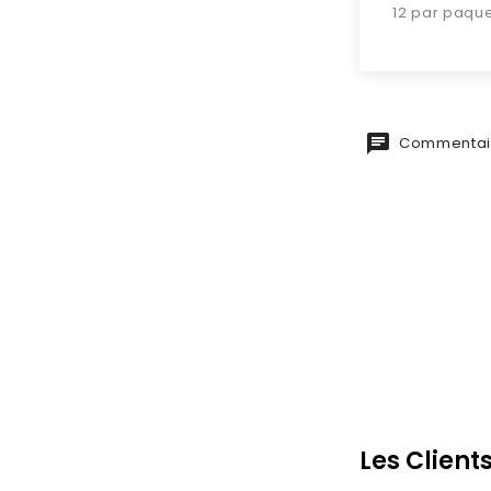
12 par paqu
Commentair
Les Client