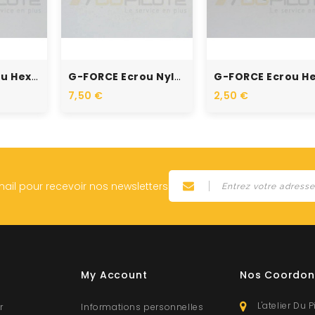
RUPTURE DE STOCK
RUPTURE DE STOCK
G-FORCE Ecrou Hexagonal M6...
G-FORCE Ecrou Nylstop M2...
7,50 €
2,50 €
mail pour recevoir nos newsletters
My Account
Nos Coordon
L'atelier Du P
r
Informations personnelles