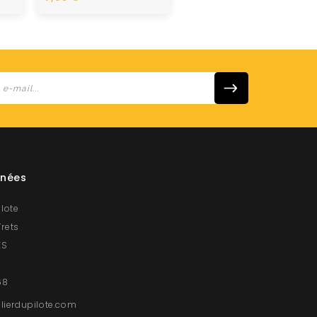
nées
ilote
Trets
ES
68
lierdupilote.com