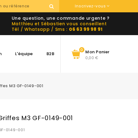
Inscrivez-vous
Une question, une commande urgente ?
Matthieu et Sébastien vous conseillent
Tél / Whatsapp / Sms :
06 63 99 98 91
0
Mon Panier
n
L'équipe
B2B
0,00 €
ffes M3 GF-0149-001
riffes M3 GF-0149-001
GF-0149-001