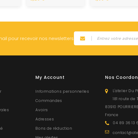
mail pour recevoir nos newsletters
My Account
Nos Coordon
L'atelier Du P
r
Informations personnelles
181 route de 
s
Commandes
83910 POURRIER
rales
Avoirs
France
Adresses
04 89 36 13 
sé
Bons de réduction
contact@ate
Mes alertes