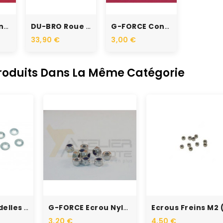
G-FORCE Connecteur Or 4mm...
DU-BRO Roue Légère Rainurée...
G-FORCE Connecteur Or 2mm...
33,90 €
3,00 €
Produits Dans La Même Catégorie
RUPTURE DE STOCK
G-FORCE Rondelles M1.6...
G-FORCE Ecrou Nylstop M4...
3,20 €
4,50 €