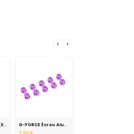
RUPTURE DE STOCK
FASTRAX Écrous Nylstop M4...
2,99 €
Ecrous Freins M2 (x10)
G-FORCE Écrou Aluminium...
7,50 €