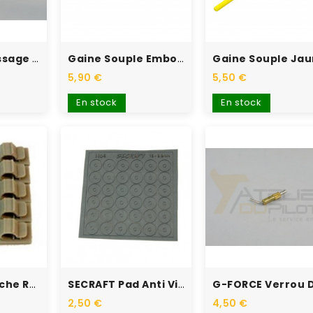
Valve Remplissage Essence...
Gaine Souple Embout M2 1 Mètre
5,90 €
5,50 €
En stock
En stock
SECRAFT Attache Rapide...
SECRAFT Pad Anti Vibration...
2,50 €
4,50 €