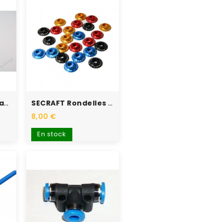
Fiche À Sertir Futaba Femelle
SECRAFT Rondelles Cuvettes...
8,00 €
En stock