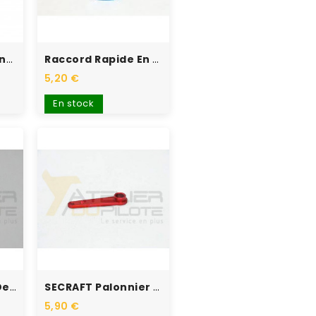
Gaine Souple Jaune Bleu 1...
Raccord Rapide En T...
5,20 €
En stock
G-FORCE Verrou De Verrière...
SECRAFT Palonnier Alu...
5,90 €