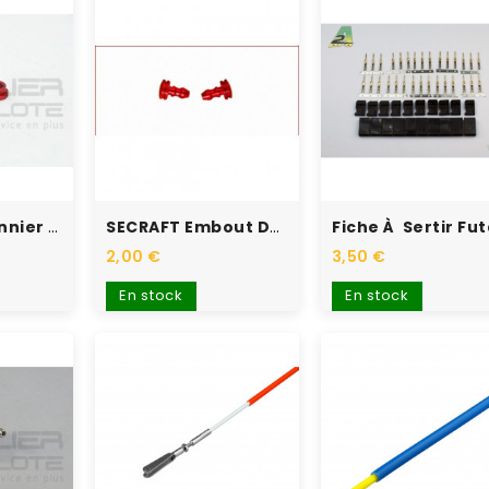
SECRAFT Palonnier Alu...
SECRAFT Embout Durite...
2,00 €
3,50 €
En stock
En stock