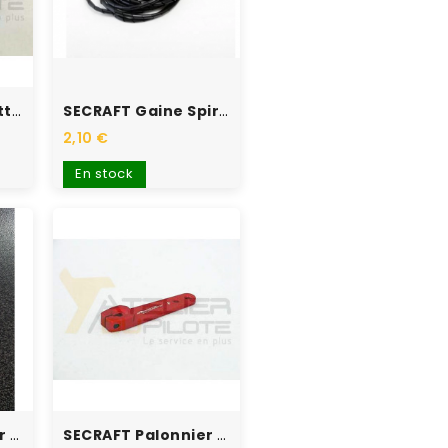
SECRAFT Colonnettes Stand...
SECRAFT Gaine Spiralée 7mm
2,10 €
En stock
SECRAFT Palonnier Alu...
SECRAFT Palonnier Alu...