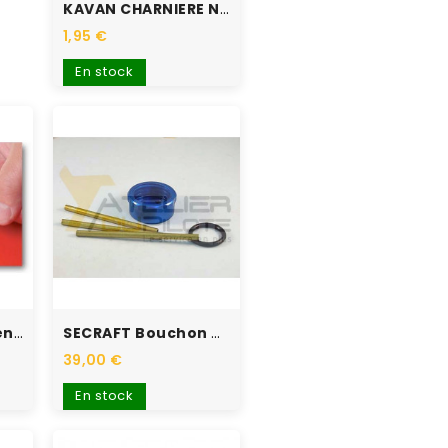
KAVAN CHARNIERE NYLON 26X11...
1,95 €
En stock
DU-BRO Scotch Renfort...
SECRAFT Bouchon De...
39,00 €
En stock