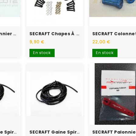
SECRAFT Palonnier 1'' M3...
SECRAFT Chapes À Rotule BS...
9,90 €
22,00 €
En stock
En stock
SECRAFT Gaine Spiralé 10mm
SECRAFT Gaine Spiralée 5mm