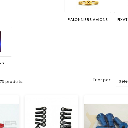
PALONNIERS AVIONS
FIXAT
NS
Trier par:
Séle
373 produits.