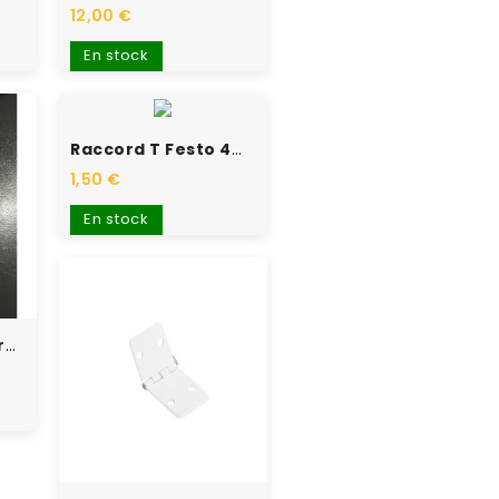
12,00 €
En stock
Raccord T Festo 4mm
1,50 €
En stock
A2PRO Bras De Servo Alu...