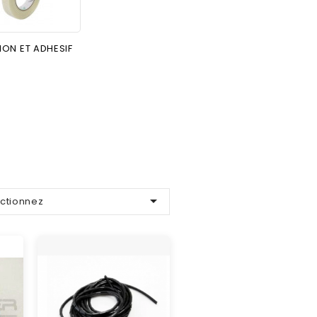
ION ET ADHESIF

ctionnez