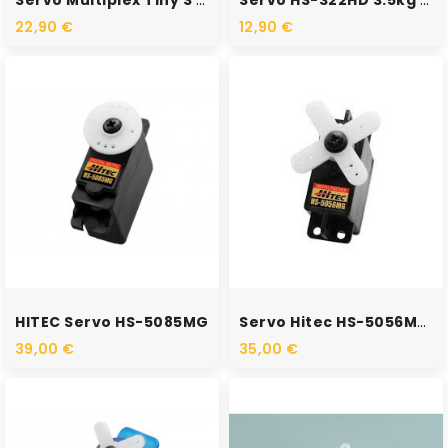
Servo Multiplex Tiny S MG
Servo HS-322HD 3.5kg 0.15s @6V
22,90 €
12,90 €
RUPTURE DE STOCK
RUPTURE DE STOCK
HITEC Servo HS-5085MG
Servo Hitec HS-5056MG (4.8V...
39,00 €
35,00 €