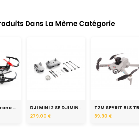
Produits Dans La Même Catégorie
K
RUPTURE DE STOCK
RUPTURE DE STOCK
UDI R/C Mini Drone U27 Free...
DJI MINI 2 SE DJIMINI2SE
279,00 €
89,90 €