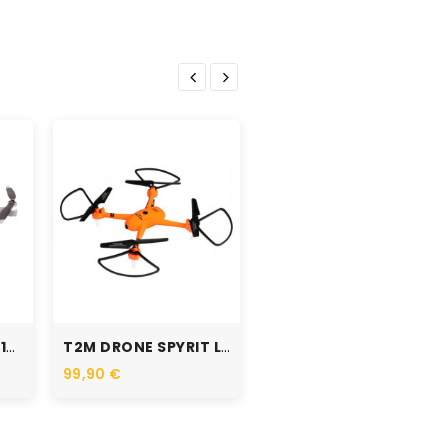
"REVELL RC Mini...
29,90 €
RUPTURE DE STOCK
T2M SPYRIT BLS T5197
T2M DRONE SPYRIT LDX T5192
99,90 €