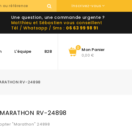
Inscrivez-vous
Une question, une commande urgente ?
Matthieu et Sébastien vous conseillent
Tél / Whatsapp / Sms :
06 63 99 98 91
0
Mon Panier
n
L'équipe
B2B
0,00 €
ARATHON RV-24898
MARATHON RV-24898
opter "Marathon" 24898